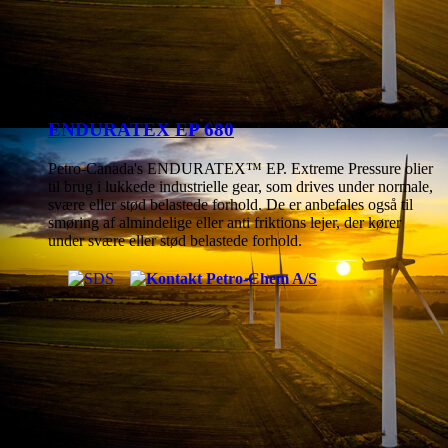
ENDURATEX EP 680
Petro-Canada's ENDURATEX™ EP. Extreme Pressure olier
til brug i lukkede industrielle gear, som drives under normale,
svære eller stød belastede forhold. De er anbefales også til
smøring af almindelige eller anti friktions lejer, der kører
under svære eller stød belastede forhold.