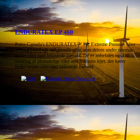
ENDURATEX EP 460
Petro-Canada's ENDURATEX™ EP. Extreme Pressure olier
til brug i lukkede industrielle gear, som drives under normale,
svære eller stød belastede forhold. De er anbefales også til
smøring af almindelige eller anti friktions lejer, der kører
under svære eller stød belastede forhold.