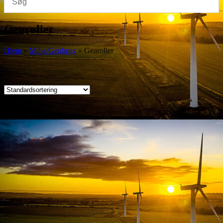
Gearolier
Hjem
»
Miljø/Genbrug
»
Gearolier