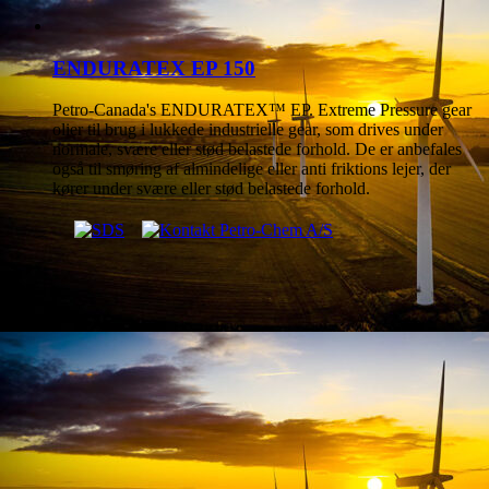
ENDURATEX EP 150
Petro-Canada's ENDURATEX™ EP. Extreme Pressure gear
olier til brug i lukkede industrielle gear, som drives under
normale, svære eller stød belastede forhold. De er anbefales
også til smøring af almindelige eller anti friktions lejer, der
kører under svære eller stød belastede forhold.