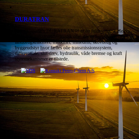
DURATRAN
Petro-Canada´s DURATRAN™ er en fuldsyntetisk Heavy-
Duty transmissions/hydraulik olie, der er konstrueret til
landbrugstraktorer, maskiner, minedrift, skovbrug og
byggeudstyr hvor fælles olie transmissionssystem,
differentiale, slut-drev, hydraulik, våde bremse og kraft
styremekanismer er tilstede.