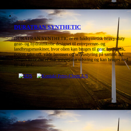
DURATRAN SYNTHETIC
DURATRAN SYNTHETIC er en fuldsyntetisk heavy-duty
gear- og hydraulikolie designet til entreprenør- og
landbrugsmaskiner, hvor olien kan bruges til gear, hydraulik,
power take-off, våde bremser og servostyring på samme tid.
Bruges hvor der er stor temperatur udsving og kan bruges ned
til -40 gr.C