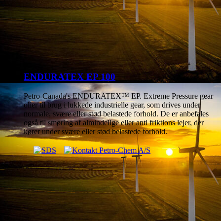
ENDURATEX EP 100
Petro-Canada's ENDURATEX™ EP. Extreme Pressure gear
olier til brug i lukkede industrielle gear, som drives under
normale, svære eller stød belastede forhold. De er anbefales
også til smøring af almindelige eller anti friktions lejer, der
kører under svære eller stød belastede forhold.