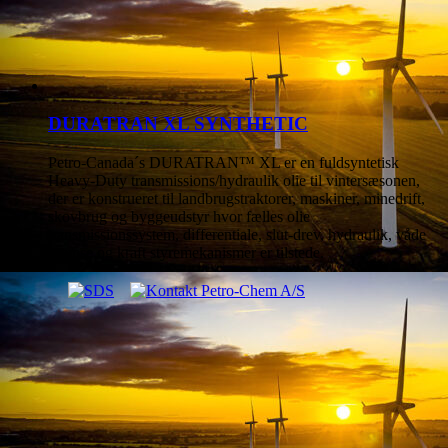
DURATRAN XL SYNTHETIC
Petro-Canada´s DURATRAN™ XL er en fuldsyntetisk
Heavy-Duty transmissions/hydraulik olie til vintersæsonen,
der er konstrueret til landbrugstraktorer, maskiner, minedrift,
skovbrug og byggeudstyr hvor fælles olie
transmissionssystem, differentiale, slut-drev, hydraulik, våde
bremse og kraft styremekanismer er tilstede.