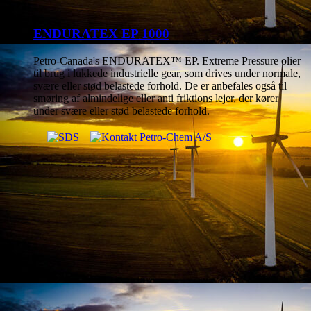
ENDURATEX EP 1000
Petro-Canada's ENDURATEX™ EP. Extreme Pressure olier
til brug i lukkede industrielle gear, som drives under normale,
svære eller stød belastede forhold. De er anbefales også til
smøring af almindelige eller anti friktions lejer, der kører
under svære eller stød belastede forhold.