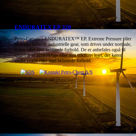
ENDURATEX EP 320
Petro-Canada's ENDURATEX™ EP. Extreme Pressure olier
til brug i lukkede industrielle gear, som drives under normale,
svære eller stød belastede forhold. De er anbefales også til
smøring af almindelige eller anti friktions lejer, der kører
under svære eller stød belastede forhold.