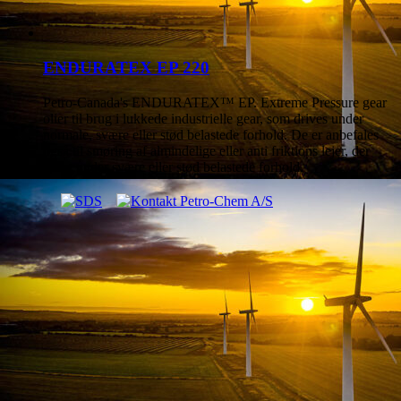
ENDURATEX EP 220
Petro-Canada's ENDURATEX™ EP. Extreme Pressure gear
olier til brug i lukkede industrielle gear, som drives under
normale, svære eller stød belastede forhold. De er anbefales
også til smøring af almindelige eller anti friktions lejer, der
kører under svære eller stød belastede forhold.