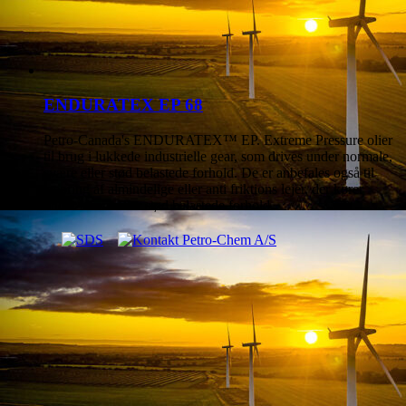
ENDURATEX EP 68
Petro-Canada's ENDURATEX™ EP. Extreme Pressure olier
til brug i lukkede industrielle gear, som drives under normale,
svære eller stød belastede forhold. De er anbefales også til
smøring af almindelige eller anti friktions lejer, der kører
under svære eller stød belastede forhold.