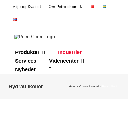
Skip
Miljø og Kvalitet
Om Petro-chem
to
content
Produkter
Industrier
Services
Videncenter
Nyheder
Hydraulikolier
Hjem
»
Kemisk industri
»
Hydraulikolier