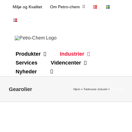
Skip
Miljø og Kvalitet
Om Petro-chem
to
content
Produkter
Industrier
Services
Videncenter
Nyheder
Gearolier
Hjem
»
Fødevare industri
»
Gearolier