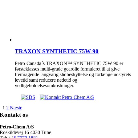
TRAXON SYNTHETIC 75W-90
Petro-Canada´s TRAXON™ SYNTHETIC 75W-90 er
førsteklasses multi-grade gearolie formuleret til at give
fremragende langvarig slidbeskyttelse og forlænge udstyrets
levetid samt reducere nedetid og
vedligeholdelsesomkostninger.
1
2
Næste
Kontakt os
Petro-Chem A/S
Roskildevej 16 4030 Tune
Tel:
+45 7070 1881