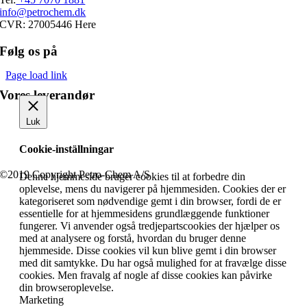
info@petrochem.dk
CVR: 27005446 Here
Følg os på
Page load link
Vores leverandør
Luk
Cookie-inställningar
©2019 Copyright Petro-Chem A/S
Denne hjemmeside bruger cookies til at forbedre din
oplevelse, mens du navigerer på hjemmesiden. Cookies der er
kategoriseret som nødvendige gemt i din browser, fordi de er
essentielle for at hjemmesidens grundlæggende funktioner
fungerer. Vi anvender også tredjepartscookies der hjælper os
med at analysere og forstå, hvordan du bruger denne
hjemmeside. Disse cookies vil kun blive gemt i din browser
med dit samtykke. Du har også mulighed for at fravælge disse
cookies. Men fravalg af nogle af disse cookies kan påvirke
din browseroplevelse.
Marketing