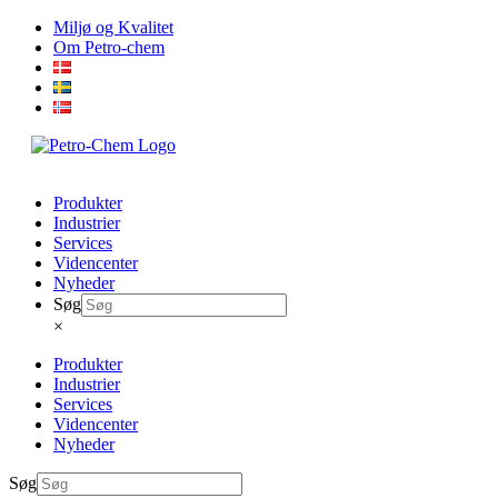
Skip
Miljø og Kvalitet
to
Om Petro-chem
content
Produkter
Industrier
Services
Videncenter
Nyheder
Søg
×
Produkter
Industrier
Services
Videncenter
Nyheder
Søg