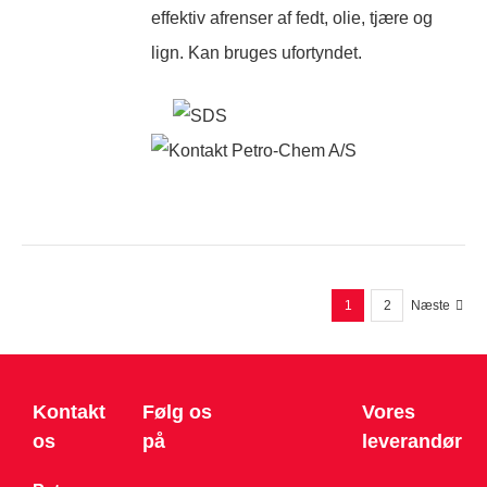
effektiv afrenser af fedt, olie, tjære og
lign. Kan bruges ufortyndet.
1
2
Næste
Kontakt
Følg os
Vores
os
på
leverandør