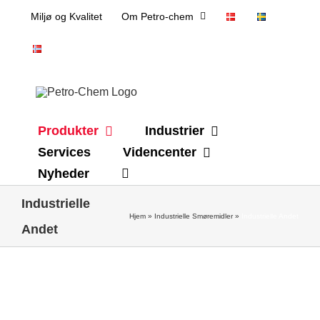
Skip
Miljø og Kvalitet
Om Petro-chem
to
content
Produkter
Industrier
Services
Videncenter
Nyheder
Industrielle
Hjem
»
Industrielle Smøremidler
»
Industrielle Andet
Andet