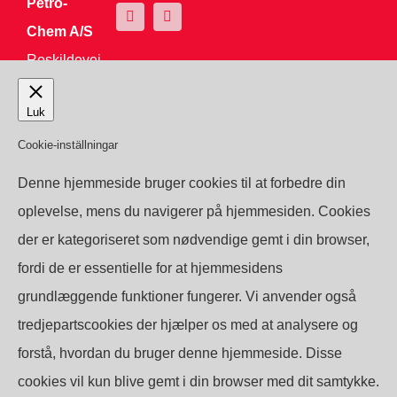
Petro-
Chem A/S
Roskildevej
16 4030
Luk
Tune
Tel:
+45
Cookie-inställningar
7070 1881
Denne hjemmeside bruger cookies til at forbedre din
info@petrochem.dk
oplevelse, mens du navigerer på hjemmesiden. Cookies
CVR:
der er kategoriseret som nødvendige gemt i din browser,
27005446
fordi de er essentielle for at hjemmesidens
Here
grundlæggende funktioner fungerer. Vi anvender også
tredjepartscookies der hjælper os med at analysere og
forstå, hvordan du bruger denne hjemmeside. Disse
©2019 Copyright Petro-Chem A/S
cookies vil kun blive gemt i din browser med dit samtykke.