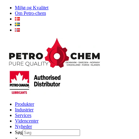
Skip
Miljø og Kvalitet
to
Om Petro-chem
content
Produkter
Industrier
Services
Videncenter
Nyheder
Søg
×