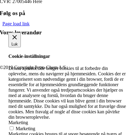
CVR: 27005446 Here
Følg os på
Page load link
Vores leverandør
Luk
Cookie-inställningar
©2019 Copyright Petro-Chem A/S
Denne hjemmeside bruger cookies til at forbedre din
oplevelse, mens du navigerer på hjemmesiden. Cookies der er
kategoriseret som nødvendige gemt i din browser, fordi de er
essentielle for at hjemmesidens grundlæggende funktioner
fungerer. Vi anvender også tredjepartscookies der hjælper os
med at analysere og forstå, hvordan du bruger denne
hjemmeside. Disse cookies vil kun blive gemt i din browser
med dit samtykke. Du har også mulighed for at fravælge disse
cookies. Men fravalg af nogle af disse cookies kan påvirke
din browseroplevelse.
Marketing
Marketing
Marketing cookies bruges til at spore besøgende på tværs af