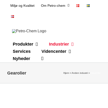
Skip
Miljø og Kvalitet
Om Petro-chem
to
content
Produkter
Industrier
Services
Videncenter
Nyheder
Gearolier
Hjem
»
Anden industri
»
Gearolier