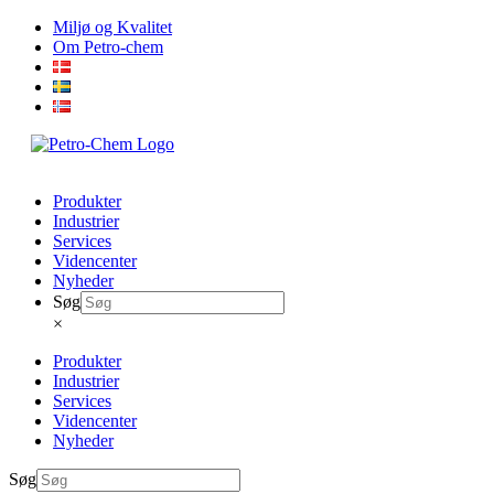
Skip
Miljø og Kvalitet
to
Om Petro-chem
content
Produkter
Industrier
Services
Videncenter
Nyheder
Søg
×
Produkter
Industrier
Services
Videncenter
Nyheder
Søg