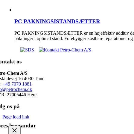
PC PAKNINGSISTANDSÆTTER
PC PAKNINGSISTANDSÆTTER er en højeffektiv additiv der b
pakninger i optimal stand. Forebygger kostbare reparationer og 
ntakt os
tro-Chem A/S
skildevej 16 4030 Tune
:
+45 7070 1881
fo@petrochem.dk
R: 27005446 Here
lg os på
Page load link
res leverandør