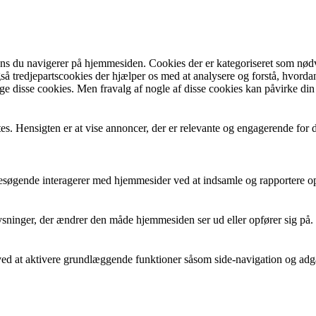
s du navigerer på hjemmesiden. Cookies der er kategoriseret som nødven
 tredjepartscookies der hjælper os med at analysere og forstå, hvorda
e disse cookies. Men fravalg af nogle af disse cookies kan påvirke di
tes. Hensigten er at vise annoncer, der er relevante og engagerende for
 besøgende interagerer med hjemmesider ved at indsamle og rapportere 
ninger, der ændrer den måde hjemmesiden ser ud eller opfører sig på. F.
d at aktivere grundlæggende funktioner såsom side-navigation og adg