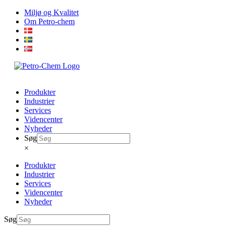
Skip
Miljø og Kvalitet
to
Om Petro-chem
content
Produkter
Industrier
Services
Videncenter
Nyheder
Søg
×
Produkter
Industrier
Services
Videncenter
Nyheder
Søg