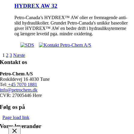
HYDREX AW 32
Petro-Canada’s HYDREX™ AW olier er fremragende anti-
slid hydraulikolier. Grundet Petro-Canada's unikke baseolier
giver HYDREX™ AW en bedre drift i hydrauliksytemerne
og længere levetid pga. mindre oxidering.
1
2
3
Næste
Kontakt os
Petro-Chem A/S
Roskildevej 16 4030 Tune
Tel:
+45 7070 1881
info@petrochem.dk
CVR: 27005446 Here
Følg os på
Page load link
Vores leverandør