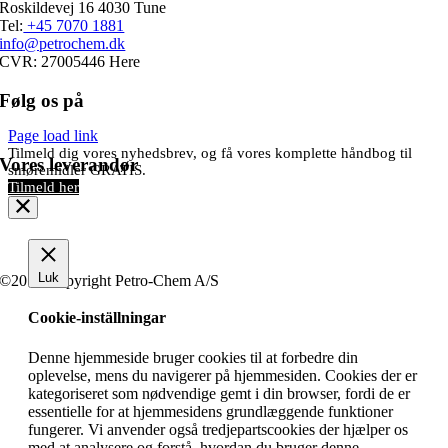
Roskildevej 16 4030 Tune
Tel:
+45 7070 1881
info@petrochem.dk
CVR: 27005446 Here
Følg os på
Page load link
Tilmeld dig vores nyhedsbrev, og få vores komplette håndbog til
Vores leverandør
smøremidler GRATIS.
Tilmeld her
Luk
©2019 Copyright Petro-Chem A/S
Cookie-inställningar
Denne hjemmeside bruger cookies til at forbedre din
oplevelse, mens du navigerer på hjemmesiden. Cookies der er
kategoriseret som nødvendige gemt i din browser, fordi de er
essentielle for at hjemmesidens grundlæggende funktioner
fungerer. Vi anvender også tredjepartscookies der hjælper os
med at analysere og forstå, hvordan du bruger denne