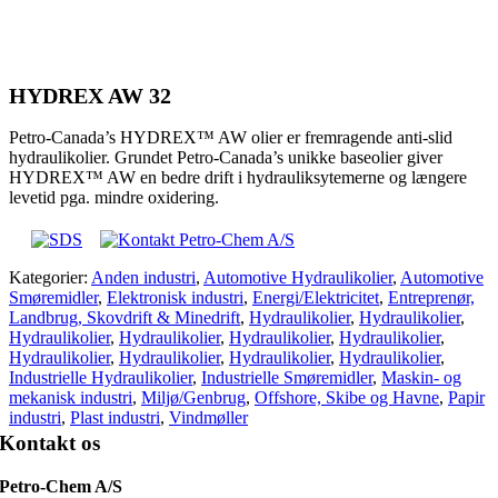
HYDREX AW 32
Petro-Canada’s HYDREX™ AW olier er fremragende anti-slid
hydraulikolier. Grundet Petro-Canada’s unikke baseolier giver
HYDREX™ AW en bedre drift i hydrauliksytemerne og længere
levetid pga. mindre oxidering.
Kategorier:
Anden industri
,
Automotive Hydraulikolier
,
Automotive
Smøremidler
,
Elektronisk industri
,
Energi/Elektricitet
,
Entreprenør,
Landbrug, Skovdrift & Minedrift
,
Hydraulikolier
,
Hydraulikolier
,
Hydraulikolier
,
Hydraulikolier
,
Hydraulikolier
,
Hydraulikolier
,
Hydraulikolier
,
Hydraulikolier
,
Hydraulikolier
,
Hydraulikolier
,
Industrielle Hydraulikolier
,
Industrielle Smøremidler
,
Maskin- og
mekanisk industri
,
Miljø/Genbrug
,
Offshore, Skibe og Havne
,
Papir
industri
,
Plast industri
,
Vindmøller
Kontakt os
Petro-Chem A/S