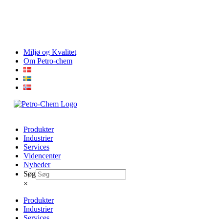
Skip
Miljø og Kvalitet
to
Om Petro-chem
content
Produkter
Industrier
Services
Videncenter
Nyheder
Søg
×
Produkter
Industrier
Services