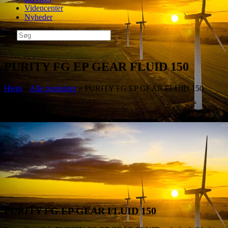
Videncenter
Nyheder
Søg
×
PURITY FG EP GEAR FLUID 150
Hjem
»
Alle produkter
»
PURITY FG EP GEAR FLUID 150
PURITY FG EP GEAR FLUID 150