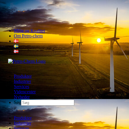
Skip
Miljø og Kvalitet
to
Om Petro-chem
content
Produkter
Industrier
Services
Videncenter
Nyheder
Søg
×
Produkter
Industrier
Services