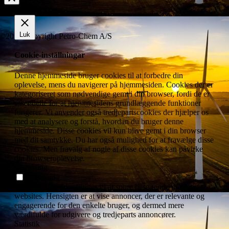
Luk
©2019 Copyright Petro-Chem A/S
Cookie-inställningar
Denne hjemmeside bruger cookies til at forbedre din
oplevelse, mens du navigerer på hjemmesiden. Cookies der er
kategoriseret som nødvendige gemt i din browser, fordi de er
essentielle for at hjemmesidens grundlæggende funktioner
fungerer. Vi anvender også tredjepartscookies der hjælper os
med at analysere og forstå, hvordan du bruger denne
hjemmeside. Disse cookies vil kun blive gemt i din browser
med dit samtykke. Du har også mulighed for at fravælge disse
cookies. Men fravalg af nogle af disse cookies kan påvirke
din browseroplevelse.
Marketing
Marketing
Marketing cookies bruges til at spore besøgende på tværs af
websites. Hensigten er at vise annoncer, der er relevante og
engagerende for den enkelte bruger, og dermed mere
værdifulde for udgivere og tredjeparts annoncører.
Statistik