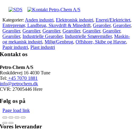
Kategorier:
Anden industri
,
Elektronisk industri
,
Energi/Elektricitet
,
Entreprenør, Landbrug, Skovdrift & Minedrift
,
Gearolier
,
Gearolier
,
Gearolier
,
Gearolier
,
Gearolier
,
Gearolier
,
Gearolier
,
Gearolier
,
Gearolier
,
Industrielle Gearolier
,
Industrielle Smøremidler
,
Maskin-
og mekanisk industri
,
Miljø/Genbrug
,
Offshore, Skibe og Havne
,
Papir industri
,
Plast industri
Kontakt os
Petro-Chem A/S
Roskildevej 16 4030 Tune
Tel:
+45 7070 1881
info@petrochem.dk
CVR: 27005446 Here
Følg os på
Page load link
Vores leverandør
Go
to