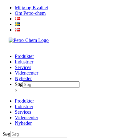
Skip
Miljø og Kvalitet
to
Om Petro-chem
content
Produkter
Industrier
Services
Videncenter
Nyheder
Søg
×
Produkter
Industrier
Services
Videncenter
Nyheder
Søg