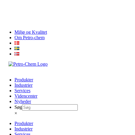
Skip
Miljø og Kvalitet
to
Om Petro-chem
content
Produkter
Industrier
Services
Videncenter
Nyheder
Søg
×
Produkter
Industrier
Services