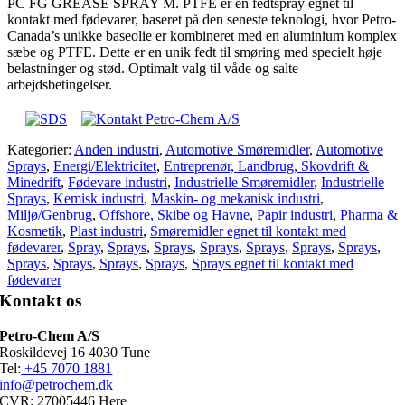
PC FG GREASE SPRAY M. PTFE er en fedtspray egnet til
kontakt med fødevarer, baseret på den seneste teknologi, hvor Petro-
Canada’s unikke baseolie er kombineret med en aluminium komplex
sæbe og PTFE. Dette er en unik fedt til smøring med specielt høje
belastninger og stød. Optimalt valg til våde og salte
arbejdsbetingelser.
Kategorier:
Anden industri
,
Automotive Smøremidler
,
Automotive
Sprays
,
Energi/Elektricitet
,
Entreprenør, Landbrug, Skovdrift &
Minedrift
,
Fødevare industri
,
Industrielle Smøremidler
,
Industrielle
Sprays
,
Kemisk industri
,
Maskin- og mekanisk industri
,
Miljø/Genbrug
,
Offshore, Skibe og Havne
,
Papir industri
,
Pharma &
Kosmetik
,
Plast industri
,
Smøremidler egnet til kontakt med
fødevarer
,
Spray
,
Sprays
,
Sprays
,
Sprays
,
Sprays
,
Sprays
,
Sprays
,
Sprays
,
Sprays
,
Sprays
,
Sprays
,
Sprays egnet til kontakt med
fødevarer
Kontakt os
Petro-Chem A/S
Roskildevej 16 4030 Tune
Tel:
+45 7070 1881
info@petrochem.dk
CVR: 27005446 Here