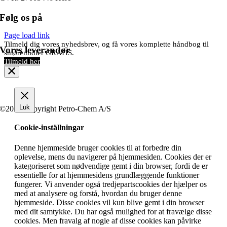
Følg os på
Page load link
Tilmeld dig vores nyhedsbrev, og få vores komplette håndbog til
Vores leverandør
smøremidler GRATIS.
Tilmeld her
Luk
©2019 Copyright Petro-Chem A/S
Cookie-inställningar
Denne hjemmeside bruger cookies til at forbedre din
oplevelse, mens du navigerer på hjemmesiden. Cookies der er
kategoriseret som nødvendige gemt i din browser, fordi de er
essentielle for at hjemmesidens grundlæggende funktioner
fungerer. Vi anvender også tredjepartscookies der hjælper os
med at analysere og forstå, hvordan du bruger denne
hjemmeside. Disse cookies vil kun blive gemt i din browser
med dit samtykke. Du har også mulighed for at fravælge disse
cookies. Men fravalg af nogle af disse cookies kan påvirke