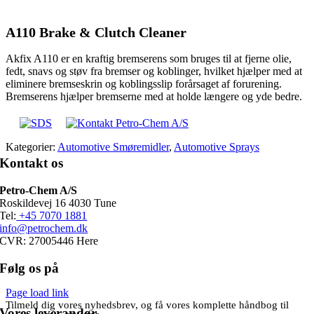
A110 Brake & Clutch Cleaner
Akfix A110 er en kraftig bremserens som bruges til at fjerne olie,
fedt, snavs og støv fra bremser og koblinger, hvilket hjælper med at
eliminere bremseskrin og koblingsslip forårsaget af forurening.
Bremserens hjælper bremserne med at holde længere og yde bedre.
Kategorier:
Automotive Smøremidler
,
Automotive Sprays
Kontakt os
Petro-Chem A/S
Roskildevej 16 4030 Tune
Tel:
+45 7070 1881
info@petrochem.dk
CVR: 27005446 Here
Følg os på
Page load link
Tilmeld dig vores nyhedsbrev, og få vores komplette håndbog til
Vores leverandør