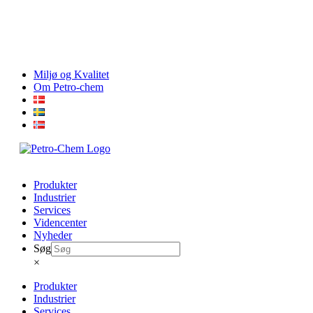
Skip
Miljø og Kvalitet
to
Om Petro-chem
content
Produkter
Industrier
Services
Videncenter
Nyheder
Søg
×
Produkter
Industrier
Services