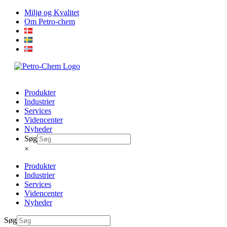
Skip
Miljø og Kvalitet
to
Om Petro-chem
content
Produkter
Industrier
Services
Videncenter
Nyheder
Søg
×
Produkter
Industrier
Services
Videncenter
Nyheder
Søg