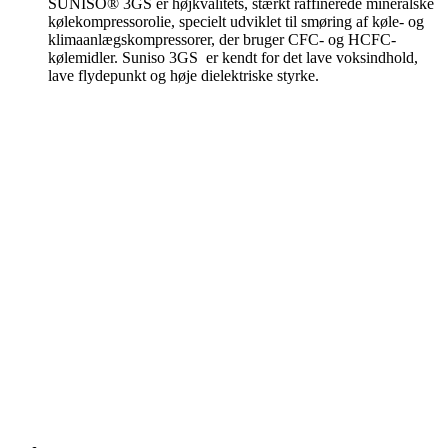
SUNISO® 3GS er højkvalitets, stærkt raffinerede mineralske
kølekompressorolie, specielt udviklet til smøring af køle- og
klimaanlægskompressorer, der bruger CFC- og HCFC-
kølemidler. Suniso 3GS er kendt for det lave voksindhold,
lave flydepunkt og høje dielektriske styrke.