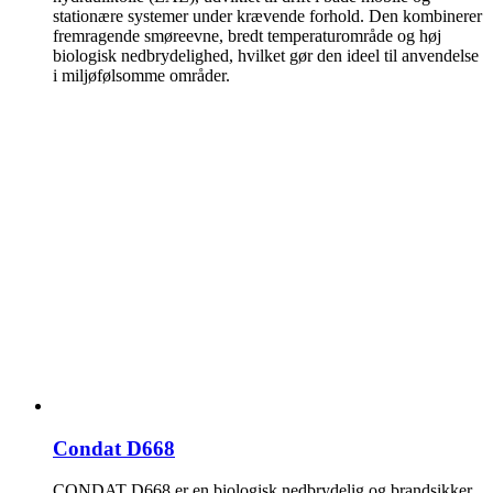
stationære systemer under krævende forhold. Den kombinerer
fremragende smøreevne, bredt temperaturområde og høj
biologisk nedbrydelighed, hvilket gør den ideel til anvendelse
i miljøfølsomme områder.
Condat D668
CONDAT D668 er en biologisk nedbrydelig og brandsikker