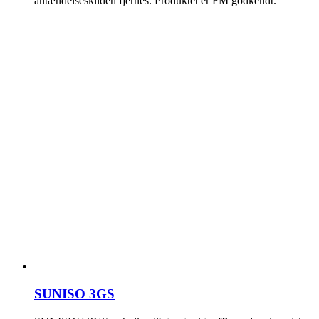
antændelseskilden fjernes. Produktet er FM godkendt.
SUNISO 3GS