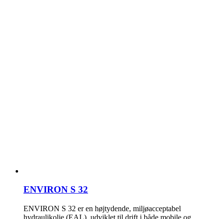
ENVIRON S 32
ENVIRON S 32 er en højtydende, miljøacceptabel
hydraulikolie (EAL), udviklet til drift i både mobile og