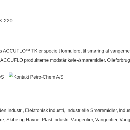
K 220
 ACCUFLO™ TK er specielt formuleret til smøring af vangerne på
ift. ACCUFLO produkterne modstår køle-/smøremidler. Olieforbrug
en industri
,
Elektronisk industri
,
Industrielle Smøremidler
,
Indus
re, Skibe og Havne
,
Plast industri
,
Vangeolier
,
Vangeolier
,
Vang