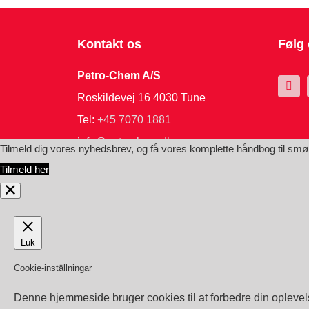
Kontakt os
Følg
Petro-Chem A/S
Roskildevej 16 4030 Tune
Tel:
+45 7070 1881
info@petrochem.dk
Tilmeld dig vores nyhedsbrev, og få vores komplette håndbog til sm
CVR: 27005446 Here
Tilmeld her
©2019 Copyright Petro-Chem A/S
Luk
Cookie-inställningar
Denne hjemmeside bruger cookies til at forbedre din opleve