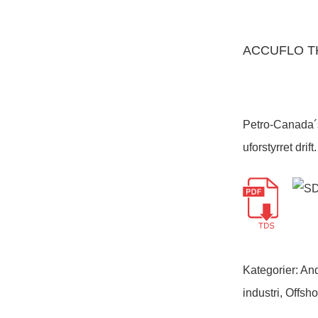
ACCUFLO T
Petro-Canada´s
uforstyrret dr
Kategorier:
And
industri
,
Offsho