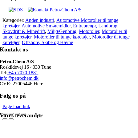
Kategorier:
Anden industri
,
Automotive Motorolier til tunge
køretøjer
,
Automotive Smøremidler
,
Entreprenør, Landbrug,
Skovdrift & Minedrift
,
Miljø/Genbrug
,
Motorolier
,
Motorolier til
tunge køretøjer
,
Motorolier til tunge køretøjer
,
Motorolier til tunge
køretøjer
,
Offshore, Skibe og Havne
Kontakt os
Petro-Chem A/S
Roskildevej 16 4030 Tune
Tel:
+45 7070 1881
info@petrochem.dk
CVR: 27005446 Here
Følg os på
Page load link
Vores leverandør
Go
to
Top