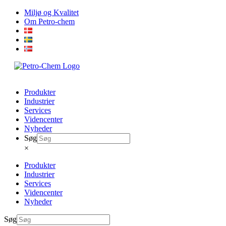
Skip
Miljø og Kvalitet
to
Om Petro-chem
content
Produkter
Industrier
Services
Videncenter
Nyheder
Søg
×
Produkter
Industrier
Services
Videncenter
Nyheder
Søg