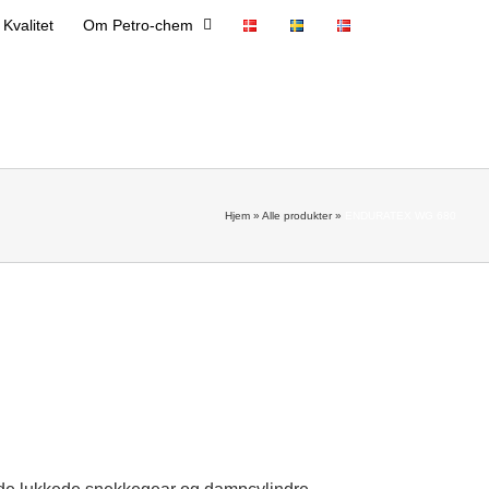
 Kvalitet
Om Petro-chem
Hjem
»
Alle produkter
»
ENDURATEX WG 680