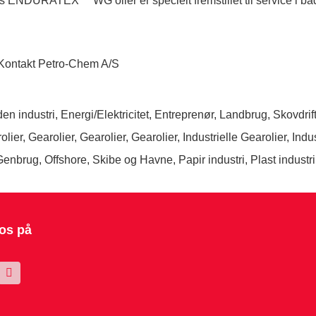
 ENDURATEX™ WG olier er specielt fremstillet til service i b
en industri
,
Energi/Elektricitet
,
Entreprenør, Landbrug, Skovdrift
olier
,
Gearolier
,
Gearolier
,
Gearolier
,
Industrielle Gearolier
,
Indu
/Genbrug
,
Offshore, Skibe og Havne
,
Papir industri
,
Plast industri
 os på