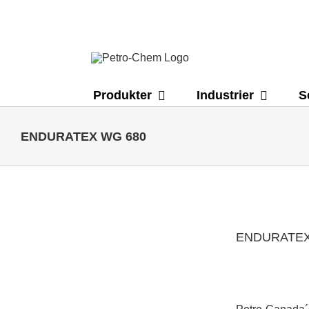
Skip
to
content
Produkter
Industrier
S
ENDURATEX WG 680
ENDURATEX