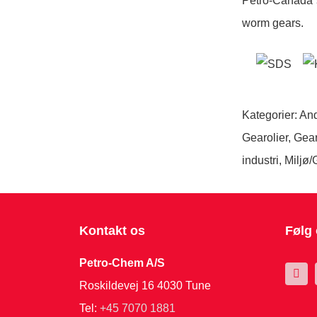
Petro-Canada´s
worm gears.
Kategorier:
And
Gearolier
,
Gear
industri
,
Miljø
Kontakt os
Følg
Petro-Chem A/S
Roskildevej 16 4030 Tune
Tel:
+45 7070 1881