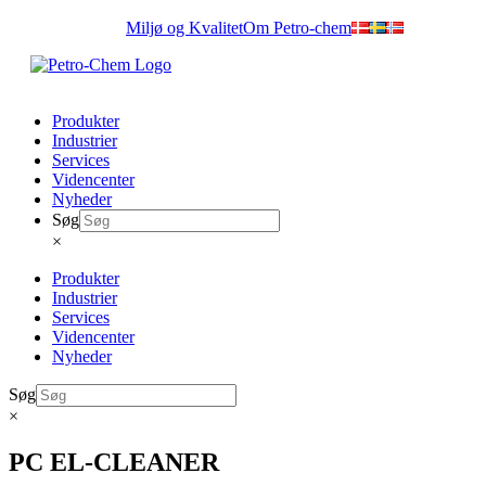
Skip
Miljø og Kvalitet
Om Petro-chem
to
content
Produkter
Industrier
Services
Videncenter
Nyheder
Søg
×
Produkter
Industrier
Services
Videncenter
Nyheder
Søg
×
PC EL-CLEANER