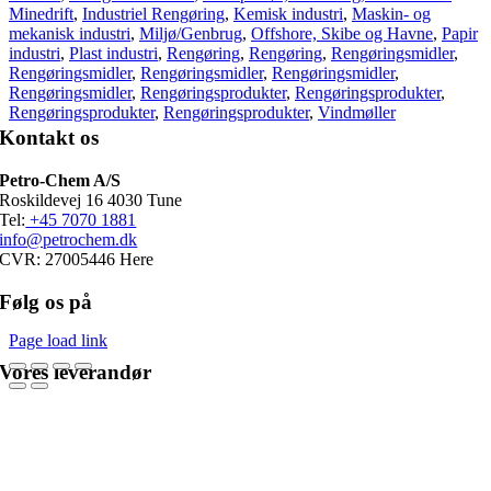
Minedrift
,
Industriel Rengøring
,
Kemisk industri
,
Maskin- og
mekanisk industri
,
Miljø/Genbrug
,
Offshore, Skibe og Havne
,
Papir
industri
,
Plast industri
,
Rengøring
,
Rengøring
,
Rengøringsmidler
,
Rengøringsmidler
,
Rengøringsmidler
,
Rengøringsmidler
,
Rengøringsmidler
,
Rengøringsprodukter
,
Rengøringsprodukter
,
Rengøringsprodukter
,
Rengøringsprodukter
,
Vindmøller
Kontakt os
Petro-Chem A/S
Roskildevej 16 4030 Tune
Tel:
+45 7070 1881
info@petrochem.dk
CVR: 27005446 Here
Følg os på
Page load link
Vores leverandør
Go
to
Top