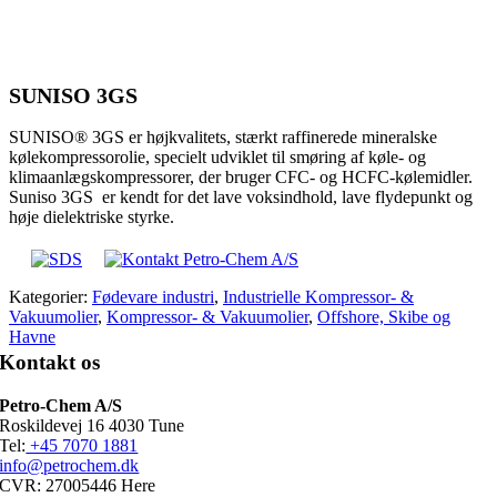
SUNISO 3GS
SUNISO® 3GS er højkvalitets, stærkt raffinerede mineralske
kølekompressorolie, specielt udviklet til smøring af køle- og
klimaanlægskompressorer, der bruger CFC- og HCFC-kølemidler.
Suniso 3GS er kendt for det lave voksindhold, lave flydepunkt og
høje dielektriske styrke.
Kategorier:
Fødevare industri
,
Industrielle Kompressor- &
Vakuumolier
,
Kompressor- & Vakuumolier
,
Offshore, Skibe og
Havne
Kontakt os
Petro-Chem A/S
Roskildevej 16 4030 Tune
Tel:
+45 7070 1881
info@petrochem.dk
CVR: 27005446 Here