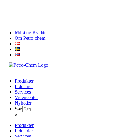
Skip
Miljø og Kvalitet
to
Om Petro-chem
content
Produkter
Industrier
Services
Videncenter
Nyheder
Søg
×
Produkter
Industrier
Services