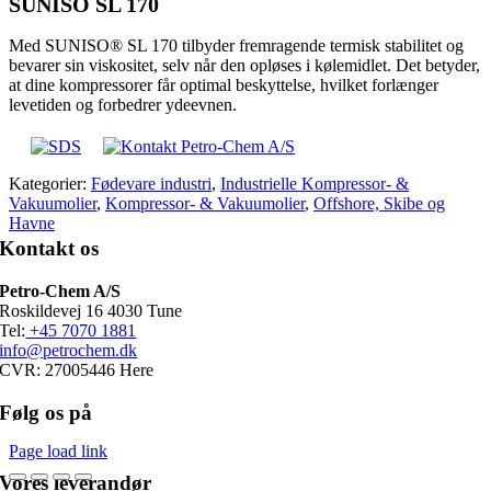
SUNISO SL 170
Med SUNISO® SL 170 tilbyder fremragende termisk stabilitet og
bevarer sin viskositet, selv når den opløses i kølemidlet. Det betyder,
at dine kompressorer får optimal beskyttelse, hvilket forlænger
levetiden og forbedrer ydeevnen.
Kategorier:
Fødevare industri
,
Industrielle Kompressor- &
Vakuumolier
,
Kompressor- & Vakuumolier
,
Offshore, Skibe og
Havne
Kontakt os
Petro-Chem A/S
Roskildevej 16 4030 Tune
Tel:
+45 7070 1881
info@petrochem.dk
CVR: 27005446 Here
Følg os på
Page load link
Vores leverandør