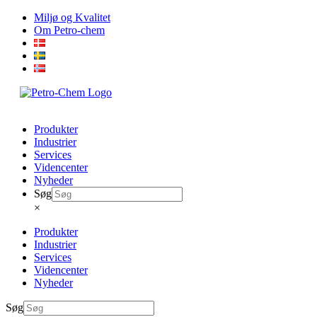
Skip
Miljø og Kvalitet
to
Om Petro-chem
content
Produkter
Industrier
Services
Videncenter
Nyheder
Søg
×
Produkter
Industrier
Services
Videncenter
Nyheder
Søg