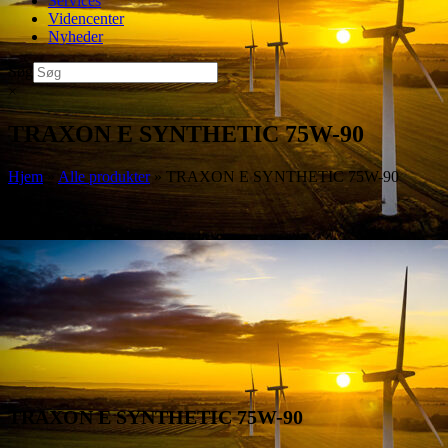
Services
Videncenter
Nyheder
Søg
×
TRAXON E SYNTHETIC 75W-90
Hjem
»
Alle produkter
»
TRAXON E SYNTHETIC 75W-90
TRAXON E SYNTHETIC 75W-90