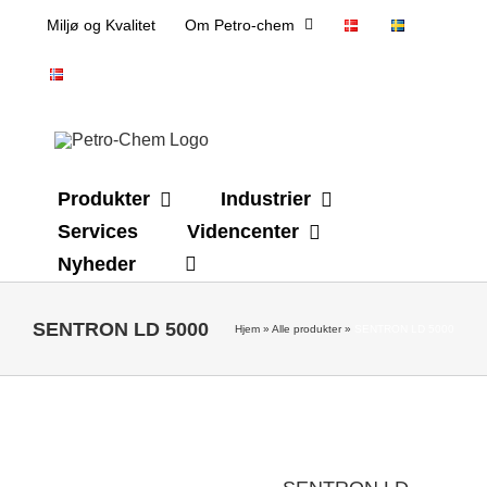
Skip
Miljø og Kvalitet
Om Petro-chem
to
content
Produkter
Industrier
Services
Videncenter
Nyheder
SENTRON LD 5000
Hjem
»
Alle produkter
»
SENTRON LD 5000