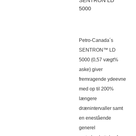
SENTRON LD
5000
Petro-Canada´s
SENTRON™ LD
5000 (0,57 vægt%
aske) giver
fremragende ydeevne
med op til 200%
længere
drænintervaller samt
en enestående
generel