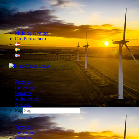
Skip
Miljø og Kvalitet
to
Om Petro-chem
content
Produkter
Industrier
Services
Videncenter
Nyheder
Søg
×
Produkter
Industrier
Services