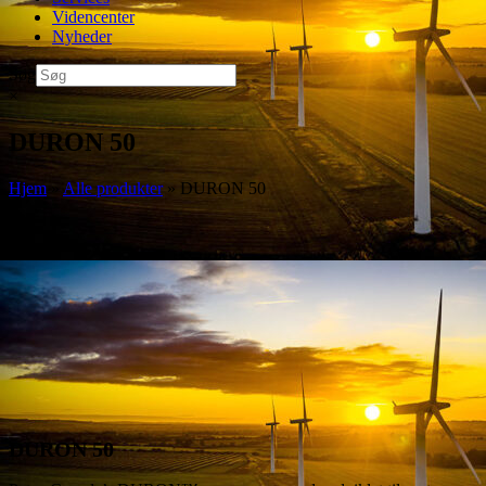
Videncenter
Nyheder
Søg
×
DURON 50
Hjem
»
Alle produkter
»
DURON 50
DURON 50